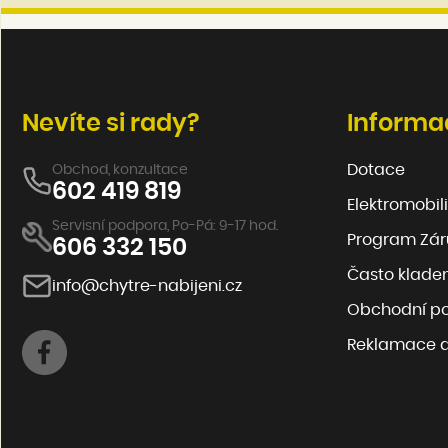
Nevíte si rady?
Informa
Dotace
Obchod, konzultace
602 419 819
Elektromobili
Servisní podpora, Po-Pá: 9-17 hod.
Program Záru
606 332 150
Často klade
info@chytre-nabijeni.cz
Obchodní p
Reklamace a