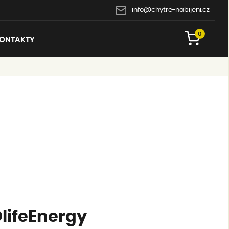
info@chytre-nabijeni.cz
0
ONTAKTY
OlifeEnergy