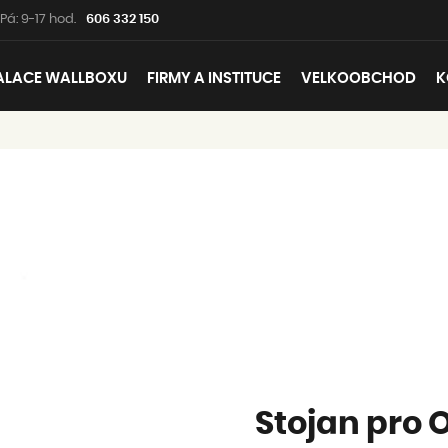
Pá: 9-17 hod.
606 332 150
ALACE WALLBOXU
FIRMY A INSTITUCE
VELKOOBCHOD
K
Stojan pro 