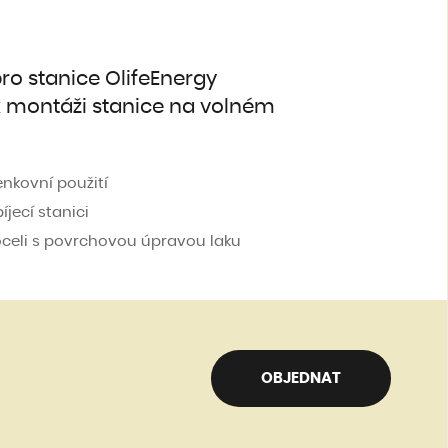
pro stanice OlifeEnergy
 montáži stanice na volném
enkovní použití
jecí stanici
 oceli s povrchovou úpravou laku
OBJEDNAT