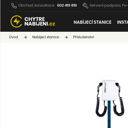
Obchod, konzultace
602 419 819
Servisní podpora, Po-
NABÍJECÍ STANICE
INST
Úvod
Nabíjecí stanice
Příslušenství