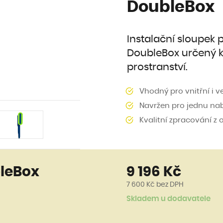
DoubleBox
Instalační sloupek 
DoubleBox určený k
prostranství.
Vhodný pro vnitřní i v
Navržen pro jednu nabí
Kvalitní zpracování z
bleBox
9 196 Kč
7 600 Kč
bez DPH
Skladem u dodavatele