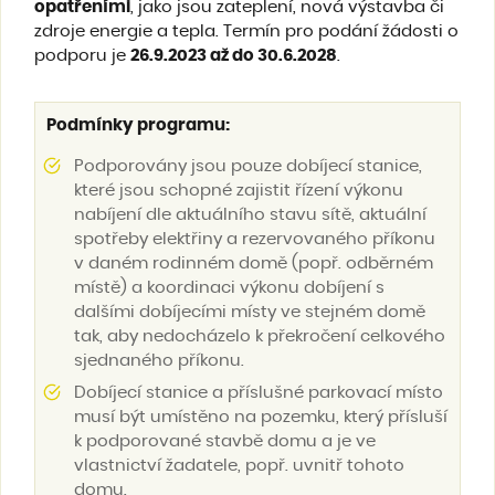
opatřeními
, jako jsou zateplení, nová výstavba či
zdroje energie a tepla. Termín pro podání žádosti o
podporu je
26.9.2023 až do 30.6.2028
.
Podmínky programu:
Podporovány jsou pouze dobíjecí stanice,
které jsou schopné zajistit řízení výkonu
nabíjení dle aktuálního stavu sítě, aktuální
spotřeby elektřiny a rezervovaného příkonu
v daném rodinném domě (popř. odběrném
místě) a koordinaci výkonu dobíjení s
dalšími dobíjecími místy ve stejném domě
tak, aby nedocházelo k překročení celkového
sjednaného příkonu.
Dobíjecí stanice a příslušné parkovací místo
musí být umístěno na pozemku, který přísluší
k podporované stavbě domu a je ve
vlastnictví žadatele, popř. uvnitř tohoto
domu.