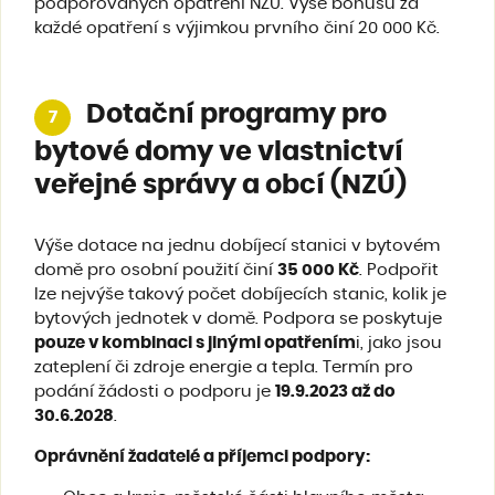
podporovaných opatření NZÚ. Výše bonusu za
každé opatření s výjimkou prvního činí 20 000 Kč.
Dotační programy pro
7
bytové domy ve vlastnictví
veřejné správy a obcí (NZÚ)
Výše dotace na jednu dobíjecí stanici v bytovém
domě pro osobní použití činí
35 000 Kč
. Podpořit
lze nejvýše takový počet dobíjecích stanic, kolik je
bytových jednotek v domě. Podpora se poskytuje
pouze v kombinaci s jinými opatřením
i, jako jsou
zateplení či zdroje energie a tepla. Termín pro
podání žádosti o podporu je
19.9.2023 až do
30.6.2028
.
Oprávnění žadatelé a příjemci podpory
: