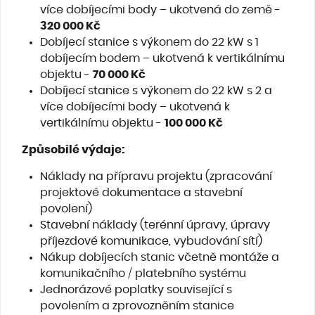
více dobíjecími body – ukotvená do země -
320 000 Kč
Dobíjecí stanice s výkonem do 22 kW s 1
dobíjecím bodem – ukotvená k vertikálnímu
objektu -
70 000 Kč
Dobíjecí stanice s výkonem do 22 kW s 2 a
více dobíjecími body – ukotvená k
vertikálnímu objektu -
100 000 Kč
Způsobilé výdaje
:
Náklady na přípravu projektu (zpracování
projektové dokumentace a stavební
povolení)
Stavební náklady (terénní úpravy, úpravy
příjezdové komunikace, vybudování sítí)
Nákup dobíjecích stanic včetně montáže a
komunikačního / platebního systému
Jednorázové poplatky související s
povolením a zprovozněním stanice