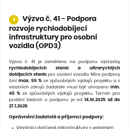
Výzva č. 41 - Podpora
3
rozvoje rychlodobíjecí
infrastruktury pro osobní
vozidla (OPD3)
Výzva č. 41 je zaměřena na podporu výstavby
rychlodobíjecích stanic a ultrarychlých
dobíjecích stanic
pro osobní vozidla. Míra podpory
činí
max. 55 %
ze způsobilých výdajů projektu a z
vlastních zdrojů žadatele musí být uhrazeno
min.
45 %
ze způsobilých výdajů projektu
.
Termín pro
podání žádosti o podporu je od
14.10.2025 až do
27.1.2026
.
Oprávnění žadatelé a příjemci podpory
:
Vlastníci dotčené infrastruktury s veřejným