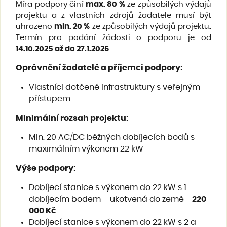
Míra podpory činí
max. 80 %
ze způsobilých výdajů
projektu a z vlastních zdrojů žadatele musí být
uhrazeno
min. 20 %
ze způsobilých výdajů projektu
.
Termín pro podání žádosti o podporu je od
14.10.2025 až do 27.1.2026
.
Oprávnění žadatelé a příjemci podpory
:
Vlastníci dotčené infrastruktury s veřejným
přístupem
Minimální rozsah projektu
:
Min. 20 AC/DC běžných dobíjecích bodů s
maximálním výkonem 22 kW
Výše podpory
:
Dobíjecí stanice s výkonem do 22 kW s 1
dobíjecím bodem – ukotvená do země -
220
000 Kč
Dobíjecí stanice s výkonem do 22 kW s 2 a