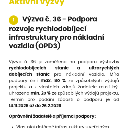
Aktivní výzvy
Výzva č. 36 - Podpora
1
rozvoje rychlodobíjecí
infrastruktury pro nákladní
vozidla (OPD3)
Výzva č. 36 je zaměřena na podporu výstavby
rychlodobíjecích stanic a ultrarychlých
dobíjecích stanic
pro nákladní vozidla. Míra
podpory činí
max. 80 %
ze způsobilých výdajů
projektu a z vlastních zdrojů žadatele musí být
uhrazeno
min. 20 %
ze způsobilých výdajů projektu
.
Termín pro podání žádosti o podporu je od
14.11.2025 až do 26.2.2026
.
Oprávnění žadatelé a příjemci podpory
:
Vlastníci dotčené infrastruktury s veřejným