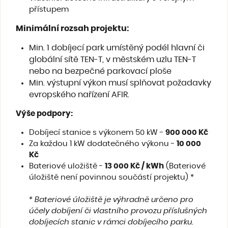
přístupem
Minimální rozsah projektu
:
Min. 1 dobíjecí park umístěný podél hlavní či
globální sítě TEN-T, v městském uzlu TEN-T
nebo na bezpečné parkovací ploše
Min. výstupní výkon musí splňovat požadavky
evropského nařízení AFIR.
Výše podpory
:
Dobíjecí stanice s výkonem 50 kW -
900 000 Kč
Za každou 1 kW dodatečného výkonu -
10 000
Kč
Bateriové uložiště -
13 000 Kč / kWh
(Bateriové
úložiště není povinnou součástí projektu) *
* Bateriové úložiště je výhradně určeno pro
účely dobíjení či vlastního provozu příslušných
dobíjecích stanic v rámci dobíjecího parku.