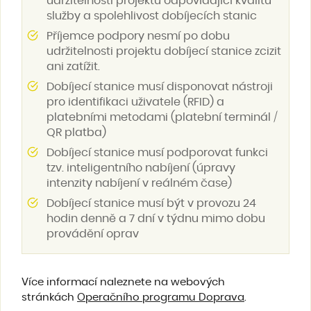
udržitelnosti projektu odpovídající kvalitu
služby a spolehlivost dobíjecích stanic
Příjemce podpory nesmí po dobu
udržitelnosti projektu dobíjecí stanice zcizit
ani zatížit.
Dobíjecí stanice musí disponovat nástroji
pro identifikaci uživatele (RFID) a
platebními metodami (platební terminál /
QR platba)
Dobíjecí stanice musí podporovat funkci
tzv. inteligentního nabíjení (úpravy
intenzity nabíjení v reálném čase)
Dobíjecí stanice musí být v provozu 24
hodin denně a 7 dní v týdnu mimo dobu
provádění oprav
Více informací naleznete na webových
stránkách
Operačního programu Doprava
.