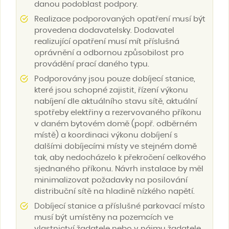
danou podoblast podpory.
Realizace podporovaných opatření musí být
provedena dodavatelsky. Dodavatel
realizující opatření musí mít příslušná
oprávnění a odbornou způsobilost pro
provádění prací daného typu.
Podporovány jsou pouze dobíjecí stanice,
které jsou schopné zajistit, řízení výkonu
nabíjení dle aktuálního stavu sítě, aktuální
spotřeby elektřiny a rezervovaného příkonu
v daném bytovém domě (popř. odběrném
místě) a koordinaci výkonu dobíjení s
dalšími dobíjecími místy ve stejném domě
tak, aby nedocházelo k překročení celkového
sjednaného příkonu. Návrh instalace by měl
minimalizovat požadavky na posilování
distribuční sítě na hladině nízkého napětí.
Dobíjecí stanice a příslušné parkovací místo
musí být umístěny na pozemcích ve
vlastnictví žadatele nebo v nájmu žadatele,