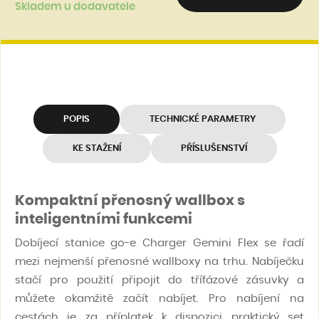
Skladem u dodavatele
POPIS
TECHNICKÉ PARAMETRY
KE STAŽENÍ
PŘÍSLUŠENSTVÍ
Kompaktní přenosný wallbox s
inteligentními funkcemi
Dobíjecí stanice go-e Charger Gemini Flex se řadí
mezi nejmenší přenosné wallboxy na trhu. Nabíječku
stačí pro použití připojit do třífázové zásuvky a
můžete okamžitě začít nabíjet. Pro nabíjení na
cestách je za příplatek k dispozici praktický set