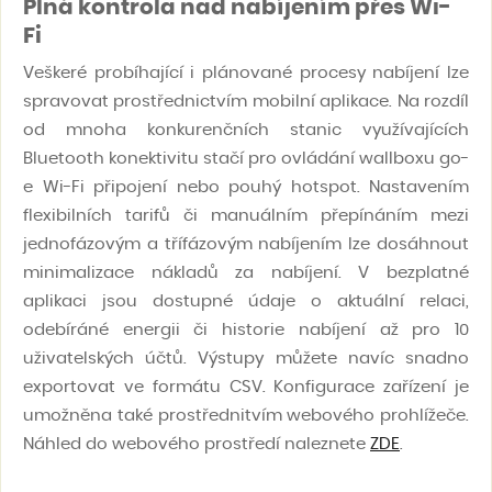
Plná kontrola nad nabíjením přes Wi-
Fi
Veškeré probíhající i plánované procesy nabíjení lze
spravovat prostřednictvím mobilní aplikace. Na rozdíl
od mnoha konkurenčních stanic využívajících
Bluetooth konektivitu stačí pro ovládání wallboxu go-
e Wi-Fi připojení nebo pouhý hotspot. Nastavením
flexibilních tarifů či manuálním přepínáním mezi
jednofázovým a třífázovým nabíjením lze dosáhnout
minimalizace nákladů za nabíjení. V bezplatné
aplikaci jsou dostupné údaje o aktuální relaci,
odebíráné energii či historie nabíjení až pro 10
uživatelských účtů. Výstupy můžete navíc snadno
exportovat ve formátu CSV. Konfigurace zařízení je
umožněna také prostřednitvím webového prohlížeče.
Náhled do webového prostředí naleznete
ZDE
.