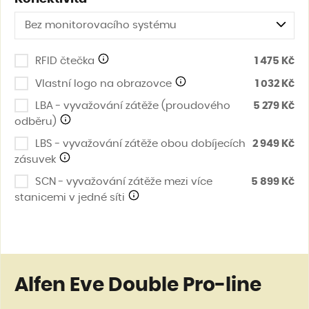
Bez monitorovacího systému
RFID čtečka
1 475 Kč
Vlastní logo na obrazovce
1 032 Kč
LBA - vyvažování zátěže (proudového
5 279 Kč
odběru)
LBS - vyvažování zátěže obou dobíjecích
2 949 Kč
zásuvek
SCN - vyvažování zátěže mezi více
5 899 Kč
stanicemi v jedné síti
Alfen Eve Double Pro-line