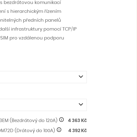
u s bezdrátovou komunikací
ení s hierarchickým řízením
ěnitelných předních panelů
alší infrastruktury pomocí TCP/IP
SIM pro vzdálenou podporu
 3EM (Bezdrátový do 120A)
4 363 Kč
DM72D (Drátový do 100A)
4 392 Kč