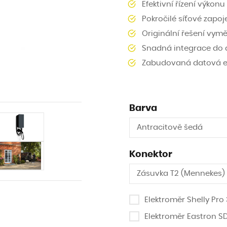
Efektivní řízení výkon
Pokročilé síťové zapoj
Originální řešení vym
Snadná integrace do d
Zabudovaná datová e
Barva
Antracitově šedá
Konektor
Zásuvka T2 (Mennekes)
Elektroměr Shelly Pro
Elektroměr Eastron S