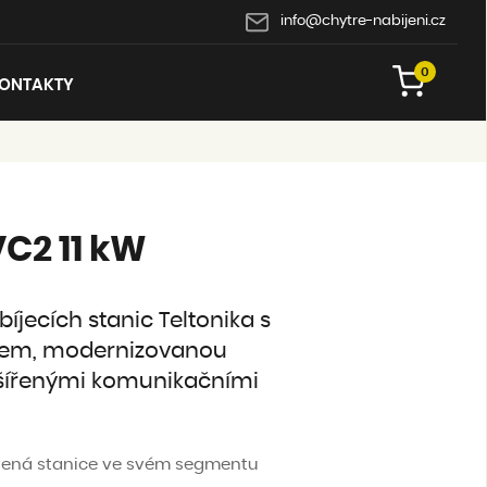
info@chytre-nabijeni.cz
0
ONTAKTY
VC2 11 kW
jecích stanic Teltonika s
lem, modernizovanou
zšířenými komunikačními
ená stanice ve svém segmentu