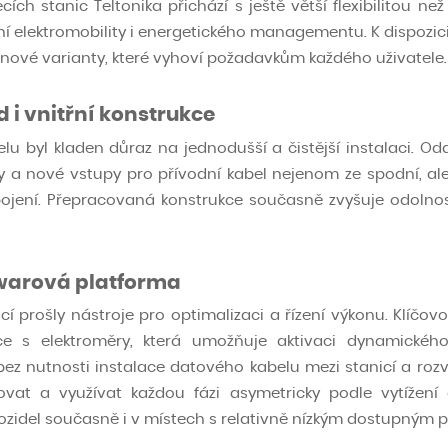
ch stanic Teltonika přichází s ještě větší flexibilitou ne
í elektromobility i energetického managementu. K dispozici
ignové varianty, které vyhoví požadavkům každého uživatele.
 i vnitřní konstrukce
lu byl kladen důraz na jednodušší a čistější instalaci. O
ky a nové vstupy pro přívodní kabel nejenom ze spodní, ale 
ojení. Přepracovaná konstrukce současně zvyšuje odolnost
warová platforma
prošly nástroje pro optimalizaci a řízení výkonu. Klíčov
e s elektroměry, která umožňuje aktivaci dynamickéh
 bez nutnosti instalace datového kabelu mezi stanicí a roz
lovat a využívat každou fázi asymetricky podle vytížení 
vozidel současně i v místech s relativně nízkým dostupným 