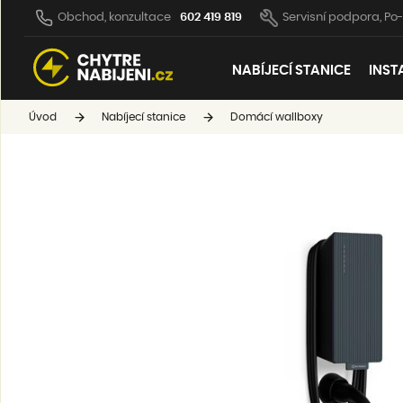
Obchod, konzultace
602 419 819
Servisní podpora, Po-
NABÍJECÍ STANICE
INST
Úvod
Nabíjecí stanice
Domácí wallboxy