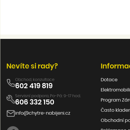
Nevíte si rady?
Informa
Dotace
Obchod, konzultace
602 419 819
Elektromobili
Servisní podpora, Po-Pá: 9-17 hod.
Program Záru
606 332 150
Často klade
info@chytre-nabijeni.cz
Obchodní p