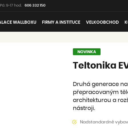
Pá: 9-17 hod.
606 332 150
ALACE WALLBOXU
FIRMY A INSTITUCE
VELKOOBCHOD
K
NOVINKA
Teltonika E
Druhá generace nabí
přepracovaným tě
architekturou a ro
nástroji.
Nadstandardně vybav