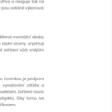
ž dříve a reaguje tak na
 jsou odlišné výkonové,
ddělená montážní deska,
zadní strany, urychlují
 zařízení vůči vnějším
ou novinkou je podpora
o vyvažování zátěže a
vaděčem. Zařízení navíc
objektu. Diky tomu lze
příkonem.