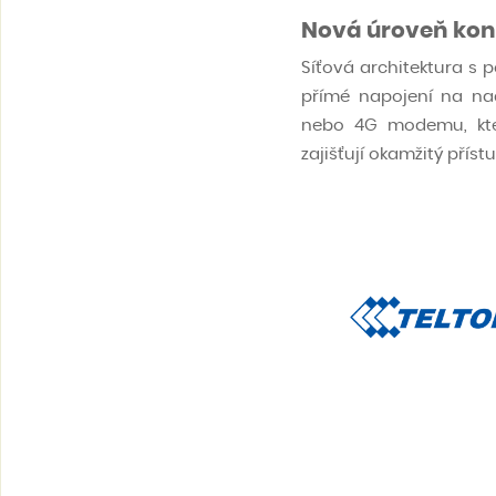
Nová úroveň kone
Síťová architektura s 
přímé napojení na nadř
nebo 4G modemu, kter
zajišťují okamžitý přís