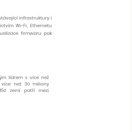
vající infrastruktury i
ictvím Wi-Fi, Ethernetu
ualizace firmwaru pak
kým lídrem s více než
 více než 30 miliony
150 zemí patří mezi