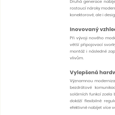
Druhá generace nabíjecí
rostoucí nároky modern
konektorové, ale i des
Inovovaný vzhled
Při vývoji nového mode
větší připojovací svor
montáž i následné zap
vlivům.
Vylepšená hard
Významnou modernizací 
bezdrátové komunikac
solárních funkcí zcela
dokáží flexibilně regu
efektivně nabíjet více 