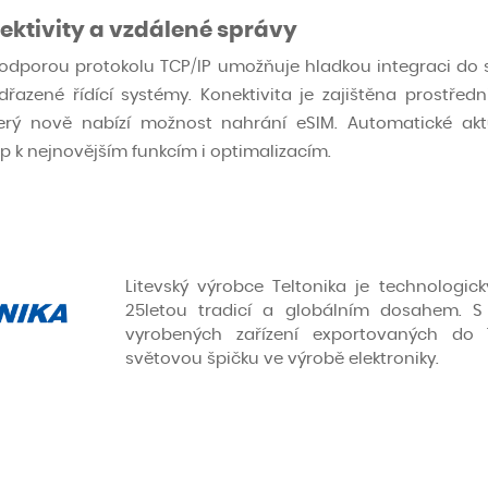
ktivity a vzdálené správy
podporou protokolu TCP/IP umožňuje hladkou integraci do stá
azené řídící systémy. Konektivita je zajištěna prostředn
ý nově nabízí možnost nahrání eSIM. Automatické akt
tup k nejnovějším funkcím i optimalizacím.
Litevský výrobce Teltonika je technologic
25letou tradicí a globálním dosahem. S
vyrobených zařízení exportovaných do 
světovou špičku ve výrobě elektroniky.